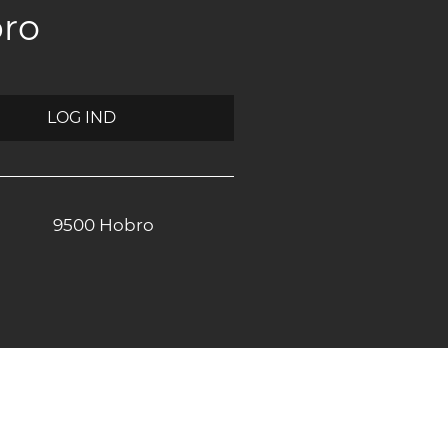
bro
LOG IND
9500 Hobro