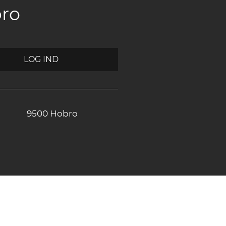
bro
LOG IND
9500 Hobro