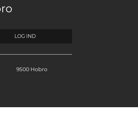
bro
LOG IND
9500 Hobro