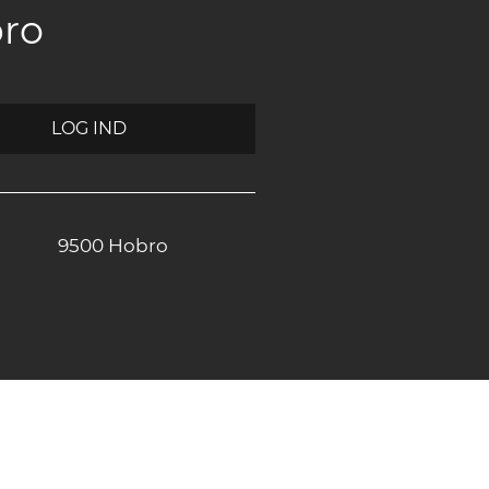
bro
LOG IND
9500 Hobro