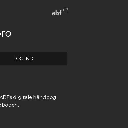
bro
LOG IND
ABFs digitale håndbog.
ndbogen.