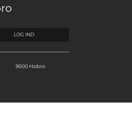
bro
LOG IND
9500 Hobro