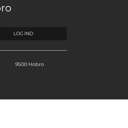
bro
LOG IND
9500 Hobro