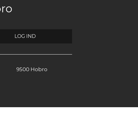
bro
LOG IND
9500 Hobro