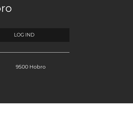
bro
LOG IND
9500 Hobro