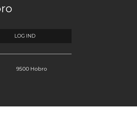
bro
LOG IND
9500 Hobro