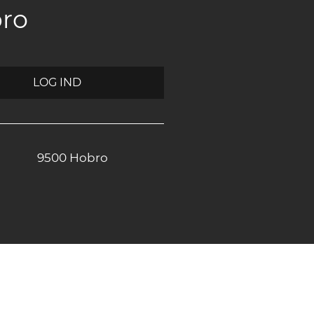
bro
LOG IND
9500 Hobro