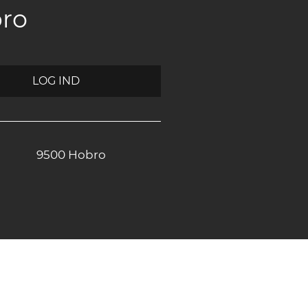
bro
LOG IND
9500 Hobro