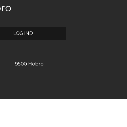
bro
LOG IND
9500 Hobro