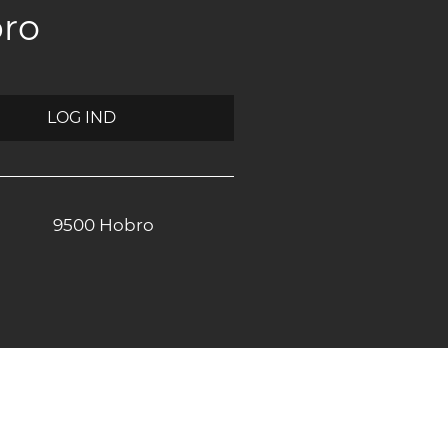
bro
LOG IND
9500 Hobro