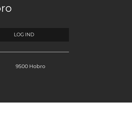
bro
LOG IND
9500 Hobro