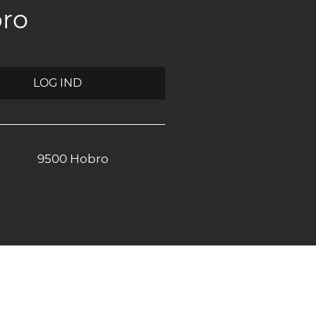
bro
LOG IND
9500 Hobro