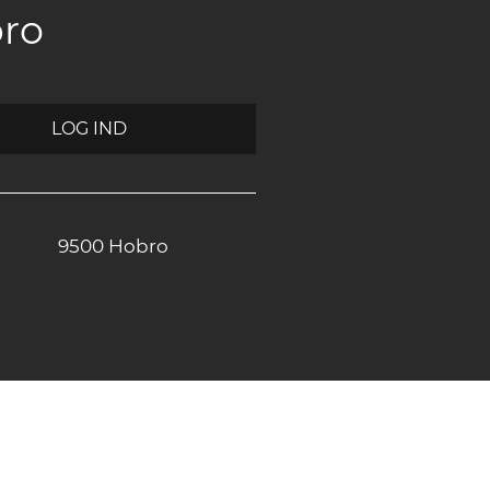
bro
LOG IND
9500 Hobro