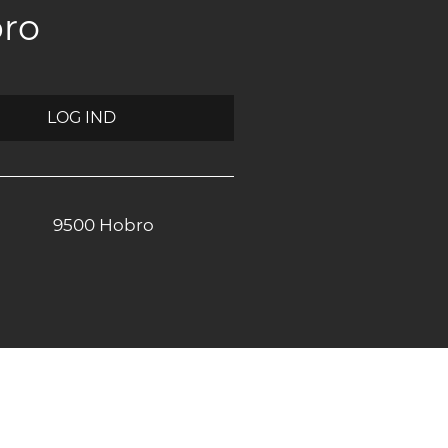
bro
LOG IND
9500 Hobro