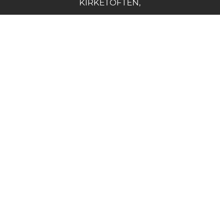
KIRKETOFTEN,