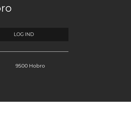
bro
LOG IND
9500 Hobro