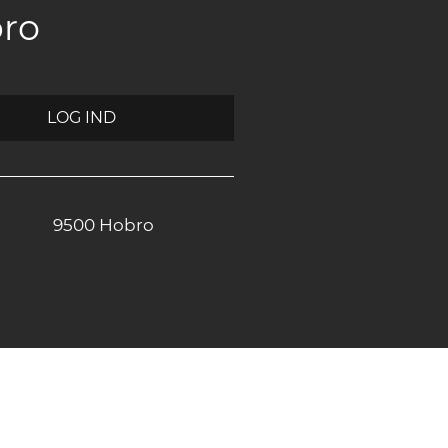
bro
LOG IND
9500 Hobro